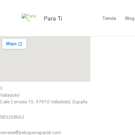
Ir
al
Para Ti
Tienda
Blog
contenido
Valladolid
Calle Cerrada 10, 47010 Valladolid, España
983268663
cerrada@peluqueriaparati.com