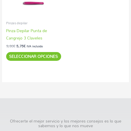
Las
opciones
se
pueden
Pinzas depilar
elegir
Pinza Depilar Punta de
en
Cangrejo 3 Claveles
la
9,80
€
5,75
€
IVA incluido
página
SELECCIONAR OPCIONES
de
producto
Ofrecerte el mejor servicio y los mejores consejos es lo que
sabemos y lo que nos mueve