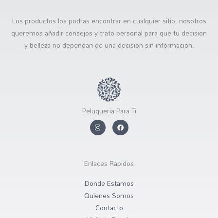
Los productos los podras encontrar en cualquier sitio, nosotros
queremos añadir consejos y trato personal para que tu decision
y belleza no dependan de una decision sin informacion.
Peluqueria Para Ti
I
F
n
a
s
c
t
e
a
b
g
o
r
o
Enlaces Rapidos
a
k
m
Donde Estamos
Quienes Somos
Contacto