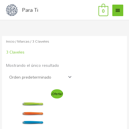
MEN
Ir
Para Ti
0
al
PRIN
contenido
Inicio
/ Marcas / 3 Claveles
3 Claveles
Mostrando el único resultado
El
El
Este
¡Oferta!
precio
precio
producto
original
actual
era:
es:
tiene
9,80€.
5,75€.
múltiples
variantes.