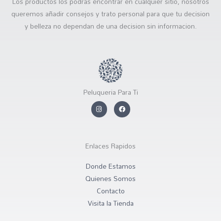
Los productos los podras encontrar en cualquier sitio, nosotros
queremos añadir consejos y trato personal para que tu decision
y belleza no dependan de una decision sin informacion.
Peluqueria Para Ti
I
F
n
a
s
c
t
e
a
b
g
o
r
o
Enlaces Rapidos
a
k
m
Donde Estamos
Quienes Somos
Contacto
Visita la Tienda