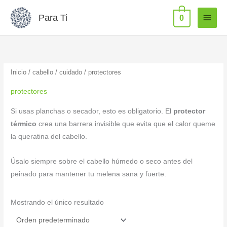
Ir
MEN
Para Ti
0
al
PRIN
contenido
Inicio
/
cabello
/
cuidado
/ protectores
protectores
Si usas planchas o secador, esto es obligatorio. El
protector
térmico
crea una barrera invisible que evita que el calor queme
la queratina del cabello.
Úsalo siempre sobre el cabello húmedo o seco antes del
peinado para mantener tu melena sana y fuerte.
Mostrando el único resultado