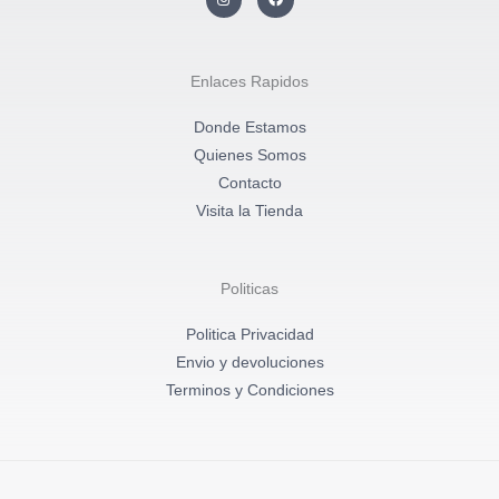
n
a
s
c
t
e
a
b
g
o
r
o
Enlaces Rapidos
a
k
m
Donde Estamos
Quienes Somos
Contacto
Visita la Tienda
Politicas
Politica Privacidad
Envio y devoluciones
Terminos y Condiciones