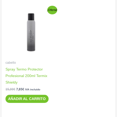
El
El
¡Oferta!
precio
precio
original
actual
era:
es:
15,00€.
7,65€.
cabello
Spray Termo Protector
Profesional 200ml Termix
Shieldy
15,00
€
7,65
€
IVA incluido
AÑADIR AL CARRITO