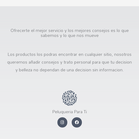
Ofrecerte el mejor servicio y los mejores consejos es lo que
sabemos y lo que nos mueve
Los productos los podras encontrar en cualquier sitio, nosotros
queremos añadir consejos y trato personal para que tu decision
y belleza no dependan de una decision sin informacion.
Peluqueria Para Ti
I
F
n
a
s
c
t
e
a
b