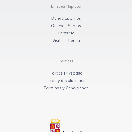
g
o
r
o
Enlaces Rapidos
a
k
m
Donde Estamos
Quienes Somos
Contacto
Visita la Tienda
Politicas
Politica Privacidad
Envio y devoluciones
Terminos y Condiciones