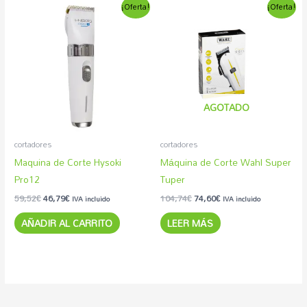
El
El
El
El
¡Oferta!
¡Oferta!
precio
precio
precio
precio
original
actual
original
actual
era:
es:
era:
es:
59,52€.
46,79€.
104,74€.
74,60€.
AGOTADO
cortadores
cortadores
Maquina de Corte Hysoki
Máquina de Corte Wahl Super
Pro12
Tuper
59,52
€
46,79
€
104,74
€
74,60
€
IVA incluido
IVA incluido
AÑADIR AL CARRITO
LEER MÁS