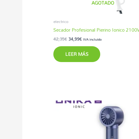
AGOTADO
electrico
Secador Profesional Pierino Ionico 210
42,35
€
34,99
€
IVA incluido
LEER MÁS
El
El
precio
precio
original
actual
era:
es:
193,60€.
120,88€.