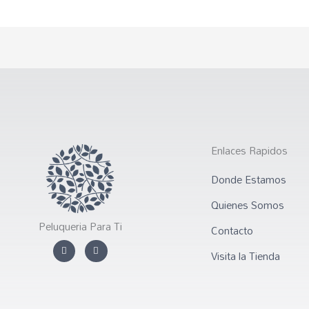
Enlaces Rapidos
Donde Estamos
Quienes Somos
Peluqueria Para Ti
Contacto
I
F
n
a
Visita la Tienda
s
c
t
e
a
b
g
o
r
o
a
k