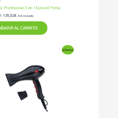
o
r Profesional 5 en 1Eurostil Penta
€
135,52
€
IVA incluido
AÑADIR AL CARRITO
El
El
¡Oferta!
precio
precio
original
actual
era:
es:
42,63€.
39,00€.