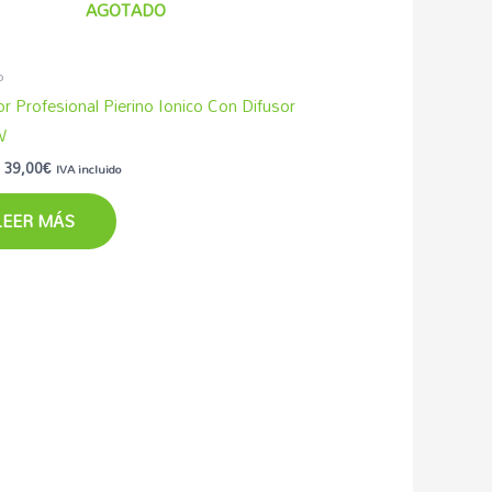
AGOTADO
o
r Profesional Pierino Ionico Con Difusor
W
39,00
€
IVA incluido
LEER MÁS