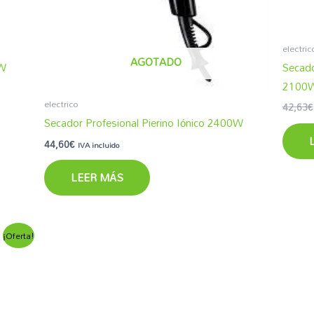
electric
AGOTADO
0W
Secado
2100
electrico
42,63
€
Secador Profesional Pierino Iónico 2400W
44,60
€
IVA incluido
LEER MÁS
¡Oferta!