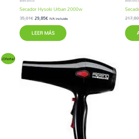
electrico
electric
Secador Hysoki Urban 2000w
Secado
oducto
35,01
€
29,85
€
217,80
IVA incluido
LEER MÁS
¡Oferta!