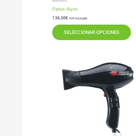
electrico
de
Parlux Alyon
pr
134,00
€
IVA incluido
SELECCIONAR OPCIONES
El
El
precio
precio
original
actual
era:
es:
42,35€.
34,99€.