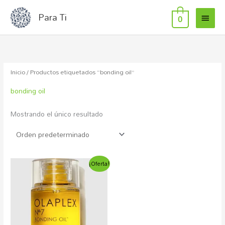
MEN
Ir
Para Ti
0
al
PRIN
contenido
Inicio
/ Productos etiquetados “bonding oil”
bonding oil
Mostrando el único resultado
El
El
¡Oferta!
precio
precio
original
actual
era:
es:
29,04€.
19,94€.