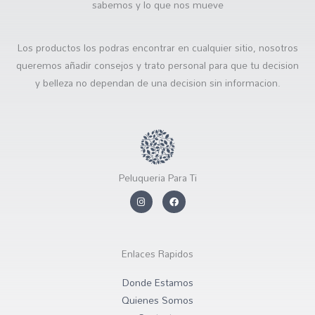
sabemos y lo que nos mueve
Los productos los podras encontrar en cualquier sitio, nosotros
queremos añadir consejos y trato personal para que tu decision
y belleza no dependan de una decision sin informacion.
Peluqueria Para Ti
I
F
n
a
s
c
t
e
a
b
g
o
r
o
Enlaces Rapidos
a
k
m
Donde Estamos
Quienes Somos