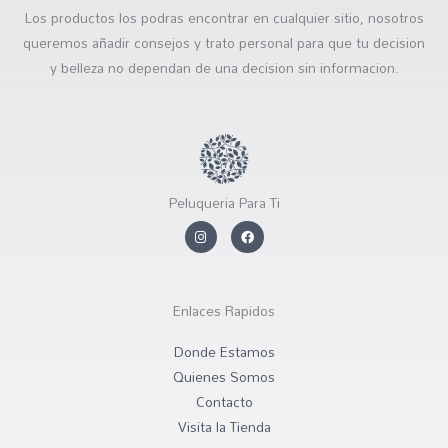
Los productos los podras encontrar en cualquier sitio, nosotros
queremos añadir consejos y trato personal para que tu decision
y belleza no dependan de una decision sin informacion.
Peluqueria Para Ti
I
F
n
a
s
c
t
e
a
b
g
o
r
o
Enlaces Rapidos
a
k
m
Donde Estamos
Quienes Somos
Contacto
Visita la Tienda