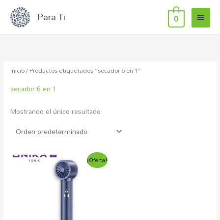
MEN
Ir
Para Ti
0
al
PRIN
contenido
Inicio
/ Productos etiquetados “secador 6 en 1”
secador 6 en 1
Mostrando el único resultado
El
El
¡Oferta!
precio
precio
original
actual
era:
es:
193,60€.
120,88€.