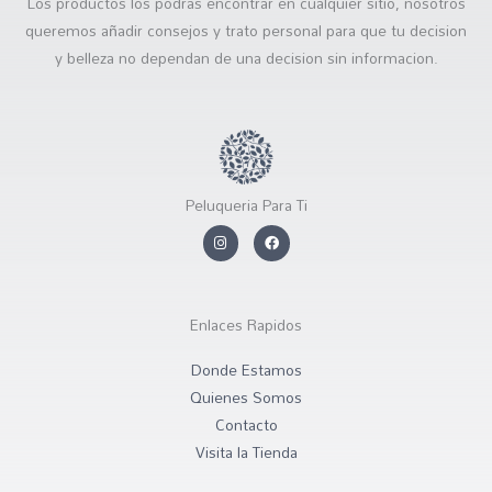
Los productos los podras encontrar en cualquier sitio, nosotros
queremos añadir consejos y trato personal para que tu decision
y belleza no dependan de una decision sin informacion.
Peluqueria Para Ti
I
F
n
a
s
c
t
e
a
b
g
o
r
o
Enlaces Rapidos
a
k
m
Donde Estamos
Quienes Somos
Contacto
Visita la Tienda