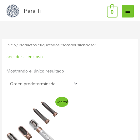
MEN
Ir
Para Ti
0
al
PRIN
contenido
Inicio
/ Productos etiquetados “secador silencioso”
secador silencioso
Mostrando el único resultado
El
El
¡Oferta!
precio
precio
original
actual
era:
es:
217,80€.
135,52€.