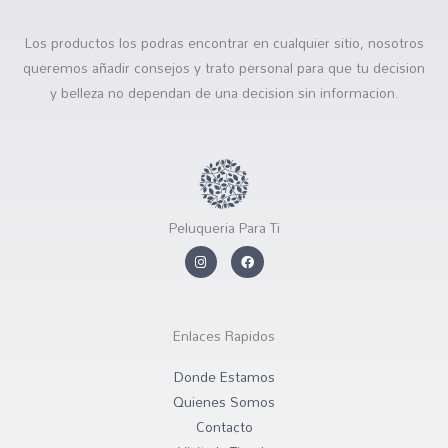
Los productos los podras encontrar en cualquier sitio, nosotros
queremos añadir consejos y trato personal para que tu decision
y belleza no dependan de una decision sin informacion.
Peluqueria Para Ti
I
F
n
a
s
c
t
e
a
b
g
o
r
o
Enlaces Rapidos
a
k
m
Donde Estamos
Quienes Somos
Contacto