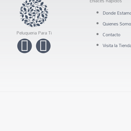
Enlaces Rapidos
Donde Estam
Quienes Som
Peluqueria Para Ti
Contacto
I
F
Visita la Tiend
n
a
s
c
t
e
a
b
g
o