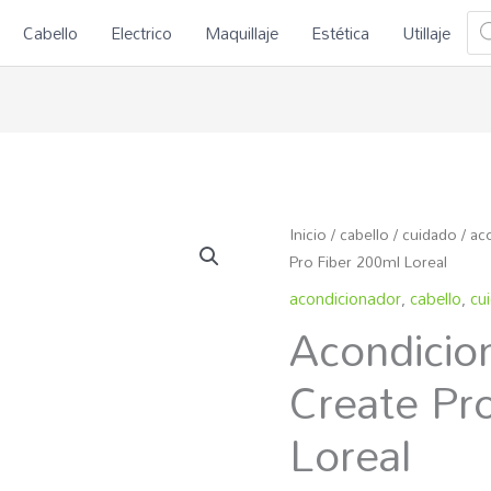
Bú
Cabello
Electrico
Maquillaje
Estética
Utillaje
de
pro
Acondicionador
Inicio
/
cabello
/
cuidado
/
ac
Re-
Pro Fiber 200ml Loreal
Create
acondicionador
,
cabello
,
cu
Acondicio
Pro
Fiber
Create Pr
200ml
Loreal
Loreal
cantidad