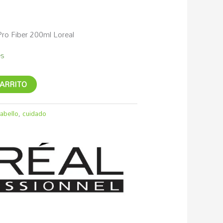
Pro Fiber 200ml Loreal
es
CARRITO
abello
,
cuidado