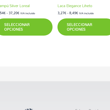
en
ampú Silver Loreal
Laca Elegance Liheto
la
,54
€
-
37,20
€
3,27
€
-
8,49
€
IVA incluido
IVA incluido
a
página
SELECCIONAR
SELECCIONAR
de
OPCIONES
OPCIONES
cto
producto