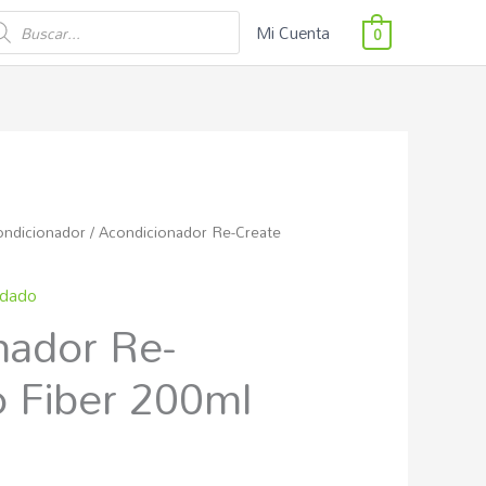
squeda
Mi Cuenta
0
ductos
ondicionador
/ Acondicionador Re-Create
idado
nador Re-
o Fiber 200ml