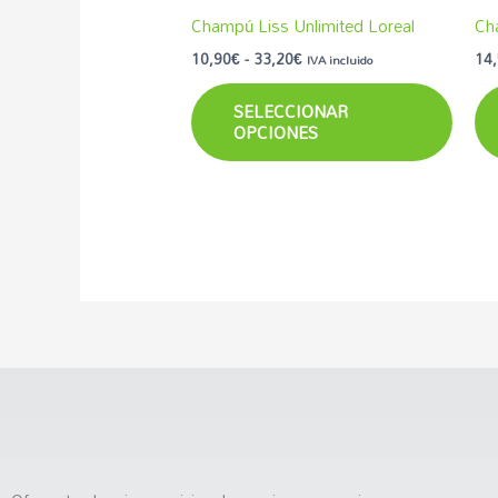
en
Champú Liss Unlimited Loreal
Ch
la
10,90
€
-
33,20
€
14
IVA incluido
págin
SELECCIONAR
de
OPCIONES
produ