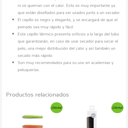
ni se queman con el calor. Esto es muy importante ya
que están diseñados para ser usados junto a un secador.
El cepillo es negro y elegante, y se encargará de que el
peinado sea muy rápido y fácil.
Este cepillo térmico presenta orificios a lo largo del tubo
que garantizarán, en caso de usar secador para secar el
pelo, una mejor distribución del calor y así también un
secado más rápido.
Son muy recomendados para su uso en academias y
peluquerías.
Productos relacionados
El
El
El
El
Este
Est
¡Oferta!
¡Oferta!
precio
precio
precio
precio
producto
pro
original
actual
original
actual
era:
es:
era:
es:
tiene
tien
9,80€.
5,75€.
16,79€.
8,85€.