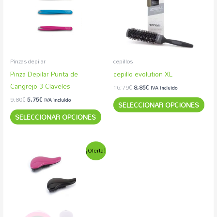
múltiples
múlt
variantes.
vari
Las
Las
opciones
opc
se
se
pueden
pue
Pinzas depilar
cepillos
elegir
eleg
Pinza Depilar Punta de
cepillo evolution XL
en
en
Cangrejo 3 Claveles
16,79
€
8,85
€
IVA incluido
la
la
9,80
€
5,75
€
IVA incluido
SELECCIONAR OPCIONES
página
pág
SELECCIONAR OPCIONES
de
de
producto
pro
El
El
Este
¡Oferta!
precio
precio
producto
original
actual
era:
es:
tiene
9,50€.
3,85€.
múltiples
variantes.
Las