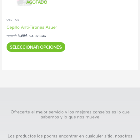
AGOTADO
opciones
se
pueden
cepillos
elegir
Cepillo Anti-Tirones Asuer
en
9,50
€
3,85
€
IVA incluido
la
SELECCIONAR OPCIONES
página
de
producto
Ofrecerte el mejor servicio y los mejores consejos es lo que
sabemos y lo que nos mueve
Los productos los podras encontrar en cualquier sitio, nosotros