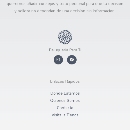
queremos añadir consejos y trato personal para que tu decision
y belleza no dependan de una decision sin informacion.
Peluqueria Para Ti
I
F
n
a
s
c
t
e
a
b
g
o
r
o
Enlaces Rapidos
a
k
m
Donde Estamos
Quienes Somos
Contacto
Visita la Tienda