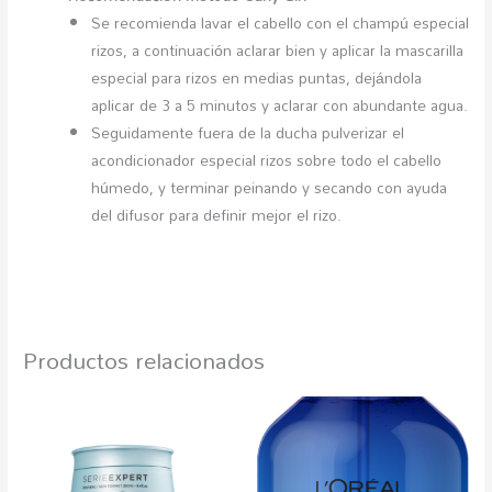
Se recomienda lavar el cabello con el champú especial
rizos, a continuación aclarar bien y aplicar la mascarilla
especial para rizos en medias puntas, dejándola
aplicar de 3 a 5 minutos y aclarar con abundante agua.
Seguidamente fuera de la ducha pulverizar el
acondicionador especial rizos sobre todo el cabello
húmedo, y terminar peinando y secando con ayuda
del difusor para definir mejor el rizo.
Productos relacionados
Rango
Est
de
pro
precios:
desde
tien
14,54€
múlt
hasta