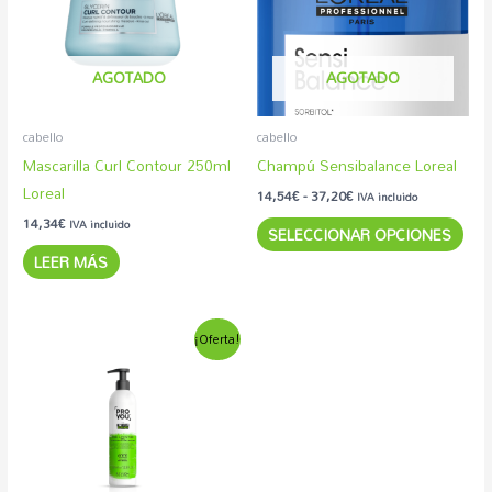
37,20€
vari
Las
AGOTADO
AGOTADO
opc
se
pue
cabello
cabello
eleg
Mascarilla Curl Contour 250ml
Champú Sensibalance Loreal
en
Loreal
14,54
€
-
37,20
€
IVA incluido
la
14,34
€
IVA incluido
SELECCIONAR OPCIONES
pág
LEER MÁS
de
pro
El
El
Este
¡Oferta!
precio
precio
producto
original
actual
era:
es:
tiene
24,10€.
11,89€.
múltiples
variantes.
Las