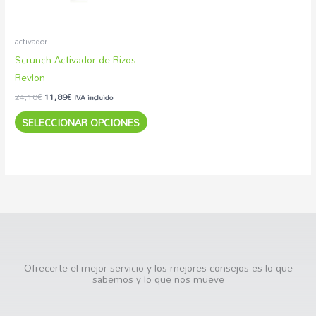
opciones
se
pueden
activador
elegir
Scrunch Activador de Rizos
en
Revlon
la
24,10
€
11,89
€
IVA incluido
página
SELECCIONAR OPCIONES
de
producto
Ofrecerte el mejor servicio y los mejores consejos es lo que
sabemos y lo que nos mueve