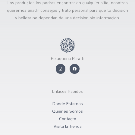
Los productos los podras encontrar en cualquier sitio, nosotros
queremos añadir consejos y trato personal para que tu decision
y belleza no dependan de una decision sin informacion.
Peluqueria Para Ti
I
F
n
a
s
c
t
e
a
b
g
o
r
o
Enlaces Rapidos
a
k
m
Donde Estamos
Quienes Somos
Contacto
Visita la Tienda