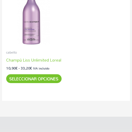
producto
precios:
desde
tiene
10,90€
múltiples
hasta
33,20€
variantes.
Las
opciones
se
pueden
cabello
elegir
Champú Liss Unlimited Loreal
en
10,90
€
-
33,20
€
IVA incluido
la
SELECCIONAR OPCIONES
página
de
producto