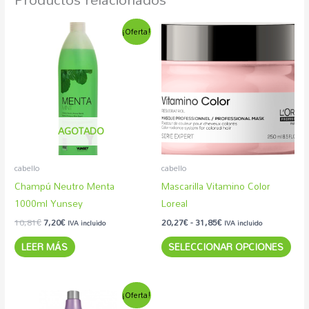
El
El
Rango
Est
¡Oferta!
precio
precio
de
pro
original
actual
precios:
era:
es:
desde
tien
10,81€.
7,20€.
20,27€
múlt
hasta
31,85€
vari
Las
AGOTADO
opc
se
pue
cabello
cabello
eleg
Champú Neutro Menta
Mascarilla Vitamino Color
en
1000ml Yunsey
Loreal
la
10,81
€
7,20
€
20,27
€
-
31,85
€
IVA incluido
IVA incluido
pág
LEER MÁS
SELECCIONAR OPCIONES
de
pro
Rango
Este
¡Oferta!
de