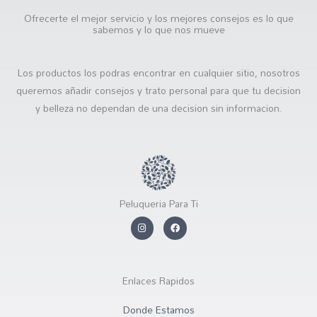
Ofrecerte el mejor servicio y los mejores consejos es lo que
sabemos y lo que nos mueve
Los productos los podras encontrar en cualquier sitio, nosotros
queremos añadir consejos y trato personal para que tu decision
y belleza no dependan de una decision sin informacion.
Peluqueria Para Ti
I
F
n
a
s
c
t
e
a
b
g
o
r
o
Enlaces Rapidos
a
k
m
Donde Estamos