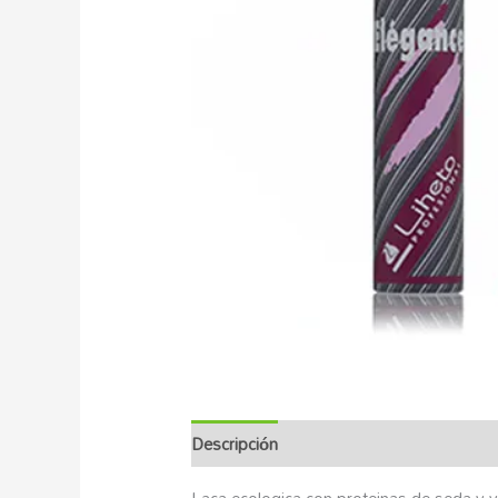
Descripción
Información adicional
Ma
Laca ecologica con proteinas de seda y vi