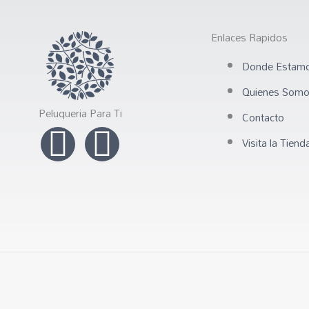
Enlaces Rapidos
Donde Estam
Quienes Som
Peluqueria Para Ti
Contacto
I
F
Visita la Tiend
n
a
s
c
t
e
a
b