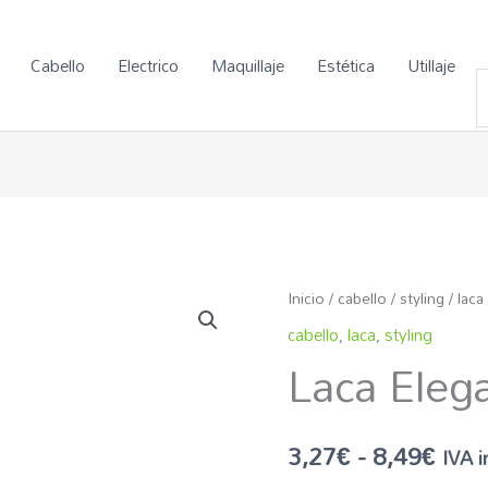
Cabello
Electrico
Maquillaje
Estética
Utillaje
Laca
Ran
Inicio
/
cabello
/
styling
/
laca
Elegance
cabello
,
laca
,
styling
de
Liheto
Laca Eleg
cantidad
prec
des
3,27
€
-
8,49
€
IVA i
3,27