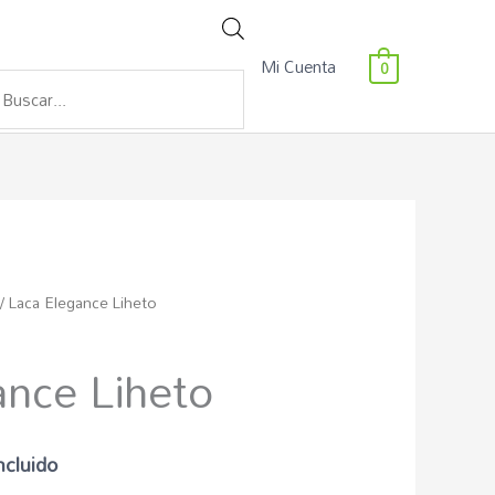
Búsqueda
Mi Cuenta
0
de
productos
go
/ Laca Elegance Liheto
ance Liheto
ios:
de
ncluido
€