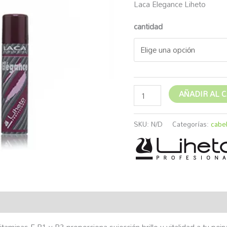
Laca Elegance Liheto
hast
cantidad
8,49
AÑADIR AL 
SKU:
N/D
Categorías:
cabel
rca
Valoraciones (0)
taminas E,B1 y B2 proporciona sujección brillo y vitalidad a tu pei