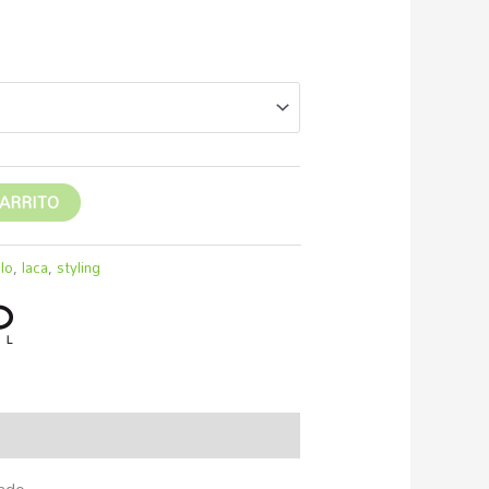
a
€
CARRITO
lo
,
laca
,
styling
nado