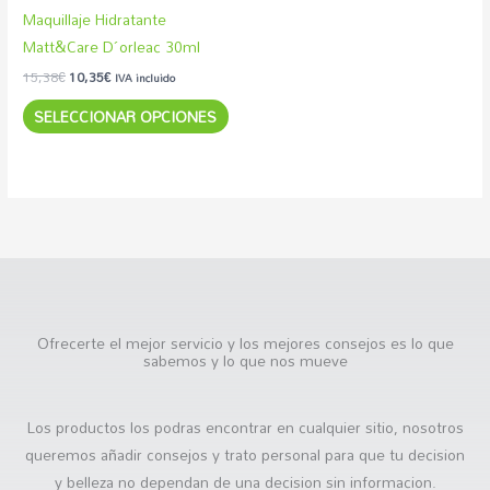
elegir
Maquillaje Hidratante
en
Matt&Care D´orleac 30ml
la
15,38
€
10,35
€
IVA incluido
página
SELECCIONAR OPCIONES
de
producto
Ofrecerte el mejor servicio y los mejores consejos es lo que
sabemos y lo que nos mueve
Los productos los podras encontrar en cualquier sitio, nosotros
queremos añadir consejos y trato personal para que tu decision
y belleza no dependan de una decision sin informacion.