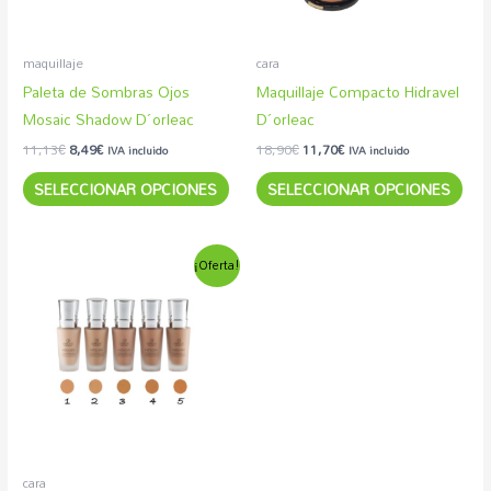
opciones
opc
se
se
pueden
pue
maquillaje
cara
elegir
eleg
Paleta de Sombras Ojos
Maquillaje Compacto Hidravel
en
en
Mosaic Shadow D´orleac
D´orleac
la
la
11,13
€
8,49
€
18,90
€
11,70
€
IVA incluido
IVA incluido
página
pág
SELECCIONAR OPCIONES
SELECCIONAR OPCIONES
de
de
producto
pro
El
El
Este
¡Oferta!
precio
precio
producto
original
actual
era:
es:
tiene
15,38€.
10,35€.
múltiples
variantes.
Las
opciones
se
pueden
cara