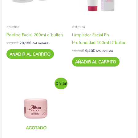
estetica
estetica
Peeling Facial 200ml d´bullon
Limpiador Facial En
Profundidad 100ml D´bullon
27,60
€
20,15
€
IVA incluido
15,50
€
9,40
€
IVA incluido
AÑADIR AL CARRITO
AÑADIR AL CARRITO
El
El
¡Oferta!
precio
precio
original
actual
era:
es:
14,50€.
9,56€.
AGOTADO