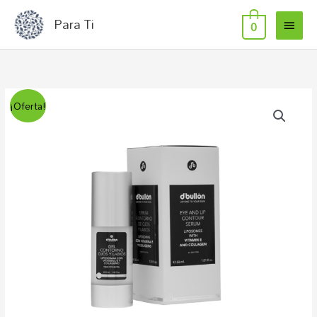
MEN
Ir
Para Ti
0
al
PRIN
contenido
Serum
El
El
¡Oferta!
Contorno
precio
precio
De
Ojos
original
actual
Y
era:
es:
Labios
30ml
20,17€.
15,27€.
D
´bullon
cantidad