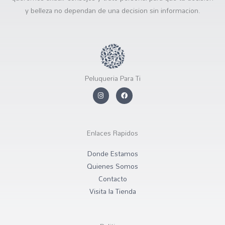
y belleza no dependan de una decision sin informacion.
Peluqueria Para Ti
I
F
n
a
s
c
t
e
a
b
g
o
r
o
Enlaces Rapidos
a
k
m
Donde Estamos
Quienes Somos
Contacto
Visita la Tienda