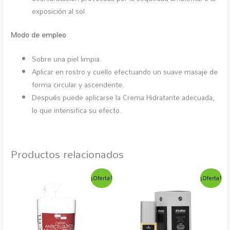
exposición al sol
Modo de empleo
Sobre una piel limpia.
Aplicar en rostro y cuello efectuando un suave masaje de
forma circular y ascendente.
Después puede aplicarse la Crema Hidratante adecuada,
lo que intensifica su efecto.
Productos relacionados
El
El
El
El
¡Oferta!
¡Oferta!
precio
precio
precio
precio
original
actual
original
actual
era:
es:
era:
es:
31,07€.
22,00€.
27,62€.
20,55€.