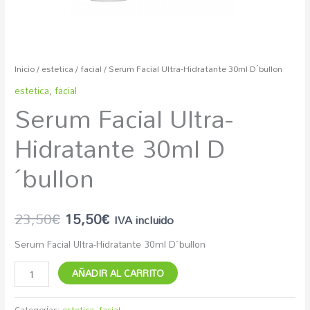
Inicio
/
estetica
/
facial
/ Serum Facial Ultra-Hidratante 30ml D´bullon
estetica
,
facial
Serum Facial Ultra-
Hidratante 30ml D
´bullon
23,50
€
15,50
€
IVA incluido
Serum Facial Ultra-Hidratante 30ml D´bullon
AÑADIR AL CARRITO
Categorías:
estetica
,
facial