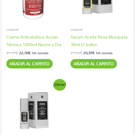
corporal
corporal
Crema Anticelulítica Acción
Serum Aceite Rosa Mosqueta
Térmica 1000ml Noche y Dia
30ml D´bullon
31,07
€
22,00
€
27,62
€
20,55
€
IVA incluido
IVA incluido
AÑADIR AL CARRITO
AÑADIR AL CARRITO
El
El
¡Oferta!
precio
precio
original
actual
era:
es:
31,94€.
25,56€.