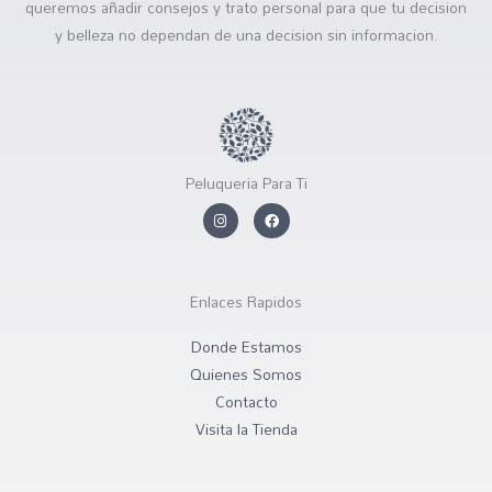
queremos añadir consejos y trato personal para que tu decision
y belleza no dependan de una decision sin informacion.
Peluqueria Para Ti
I
F
n
a
s
c
t
e
a
b
g
o
r
o
Enlaces Rapidos
a
k
m
Donde Estamos
Quienes Somos
Contacto
Visita la Tienda