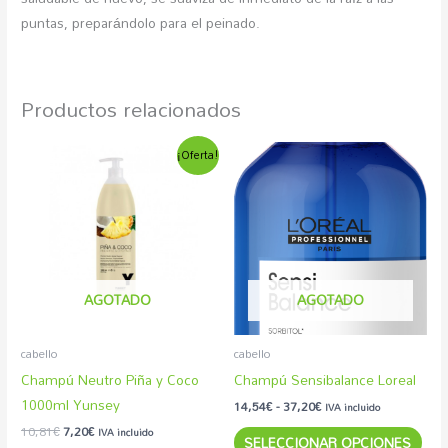
puntas, preparándolo para el peinado.
Productos relacionados
El
El
Rango
Est
¡Oferta!
precio
precio
de
pro
original
actual
precios:
era:
es:
desde
tien
10,81€.
7,20€.
14,54€
múlt
hasta
37,20€
vari
Las
AGOTADO
AGOTADO
opc
se
pue
cabello
cabello
eleg
Champú Neutro Piña y Coco
Champú Sensibalance Loreal
en
1000ml Yunsey
14,54
€
-
37,20
€
IVA incluido
la
10,81
€
7,20
€
IVA incluido
SELECCIONAR OPCIONES