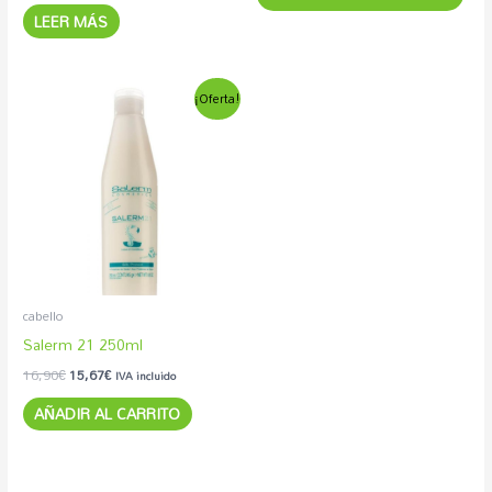
pág
LEER MÁS
de
pro
El
El
¡Oferta!
precio
precio
original
actual
era:
es:
16,90€.
15,67€.
cabello
Salerm 21 250ml
16,90
€
15,67
€
IVA incluido
AÑADIR AL CARRITO