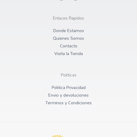
t
e
a
b
g
o
r
o
Enlaces Rapidos
a
k
m
Donde Estamos
Quienes Somos
Contacto
Visita la Tienda
Politicas
Politica Privacidad
Envio y devoluciones
Terminos y Condiciones