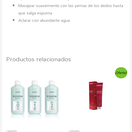
Masajear suavemente con las yemas de los dedos hasta
que salga espuma
Aclarar con abundante agua
Productos relacionados
El
El
Este
Est
¡Oferta!
precio
precio
producto
pro
original
actual
era:
es:
tiene
tien
5,51€.
4,01€.
múltiples
múlt
variantes.
vari
Las
Las
opciones
opc
se
se
pueden
pue
cabello
cabello