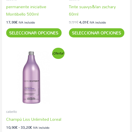
elegir
eleg
permanente iniciative
Tinte suavys&Ian zachary
en
en
Montibello 500ml
60ml
la
la
17,99
€
5,51
€
4,01
€
IVA incluido
IVA incluido
página
pág
SELECCIONAR OPCIONES
SELECCIONAR OPCIONES
de
de
producto
pro
Rango
Este
¡Oferta!
de
producto
precios:
desde
tiene
10,90€
múltiples
hasta
33,20€
variantes.
Las
opciones
se
pueden
cabello
elegir
Champú Liss Unlimited Loreal
en
10,90
€
-
33,20
€
IVA incluido