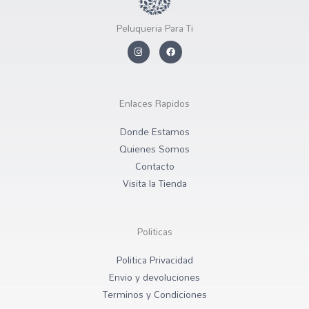
Peluqueria Para Ti
I
F
n
a
s
c
t
e
a
b
g
o
r
o
Enlaces Rapidos
a
k
m
Donde Estamos
Quienes Somos
Contacto
Visita la Tienda
Politicas
Politica Privacidad
Envio y devoluciones
Terminos y Condiciones