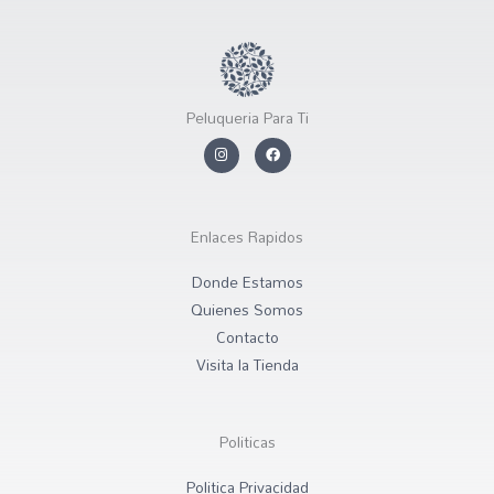
Peluqueria Para Ti
I
F
n
a
s
c
t
e
a
b
g
o
r
o
Enlaces Rapidos
a
k
m
Donde Estamos
Quienes Somos
Contacto
Visita la Tienda
Politicas
Politica Privacidad