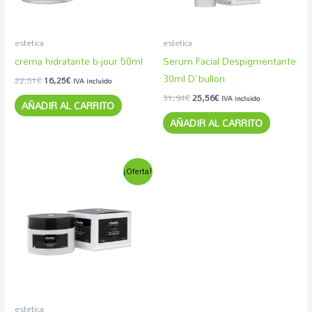
estetica
estetica
crema hidratante b-jour 50ml
Serum Facial Despigmentante
30ml D´bullon
22,51
€
16,25
€
IVA incluido
31,94
€
25,56
€
IVA incluido
AÑADIR AL CARRITO
AÑADIR AL CARRITO
El
El
¡Oferta!
precio
precio
original
actual
era:
es:
27,60€.
20,15€.
estetica