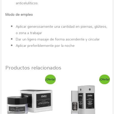
anticelulíticos.
Modo de empleo
Aplicar generosamente una cantidad en piernas, glúteos,
o zona a trabajar
Dar un ligero masaje de forma ascendente y circular
Aplicar preferiblemente por la noche
Productos relacionados
El
El
El
El
¡Oferta!
¡Oferta!
precio
precio
precio
precio
original
actual
original
actual
era:
es:
era:
es:
22,51€.
16,25€.
31,94€.
25,56€.