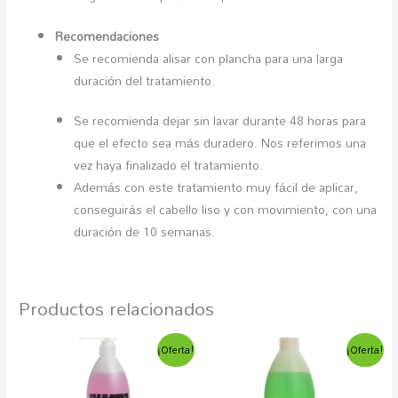
Recomendaciones
Se recomienda alisar con plancha para una larga
duración del tratamiento.
Se recomienda dejar sin lavar durante 48 horas para
que el efecto sea más duradero. Nos referimos una
vez haya finalizado el tratamiento.
Además con este tratamiento muy fácil de aplicar,
conseguirás el cabello liso y con movimiento, con una
duración de 10 semanas.
Productos relacionados
El
El
El
El
¡Oferta!
¡Oferta!
precio
precio
precio
precio
original
actual
original
actual
era:
es:
era:
es: