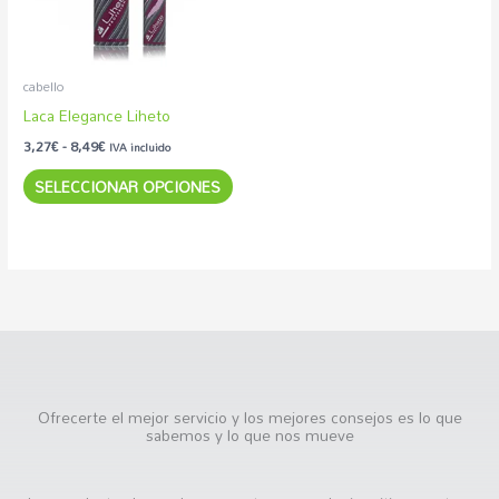
Las
opciones
se
pueden
cabello
elegir
Laca Elegance Liheto
en
3,27
€
-
8,49
€
IVA incluido
la
SELECCIONAR OPCIONES
página
de
producto
Ofrecerte el mejor servicio y los mejores consejos es lo que
sabemos y lo que nos mueve