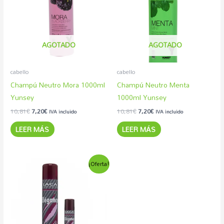
10,81€.
7,20€.
10,81€.
7,20€.
AGOTADO
AGOTADO
cabello
cabello
Champú Neutro Mora 1000ml
Champú Neutro Menta
Yunsey
1000ml Yunsey
10,81
€
7,20
€
10,81
€
7,20
€
IVA incluido
IVA incluido
LEER MÁS
LEER MÁS
Rango
Este
¡Oferta!
de
producto
precios:
desde
tiene
3,27€
múltiples
hasta
8,49€
variantes.