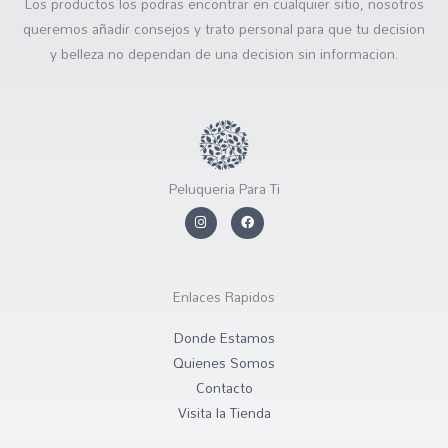
Los productos los podras encontrar en cualquier sitio, nosotros
queremos añadir consejos y trato personal para que tu decision
y belleza no dependan de una decision sin informacion.
Peluqueria Para Ti
I
F
n
a
s
c
t
e
a
b
g
o
r
o
Enlaces Rapidos
a
k
m
Donde Estamos
Quienes Somos
Contacto
Visita la Tienda